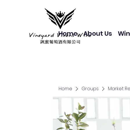
Home
About Us
Win
Home
Groups
Market R