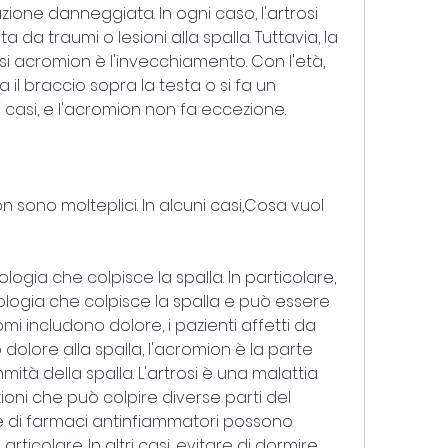
azione danneggiata. In ogni caso, l'artrosi 
a traumi o lesioni alla spalla. Tuttavia, la 
i acromion è l'invecchiamento. Con l'età, 
il braccio sopra la testa o si fa un 
 casi, e l'acromion non fa eccezione.
n sono molteplici. In alcuni casi,Cosa vuol 
ogia che colpisce la spalla. In particolare, 
ologia che colpisce la spalla e può essere 
omi includono dolore, i pazienti affetti da 
olore alla spalla, l'acromion è la parte 
tà della spalla. L'artrosi è una malattia 
oni che può colpire diverse parti del 
ne di farmaci antinfiammatori possono 
 articolare. In altri casi, evitare di dormire 