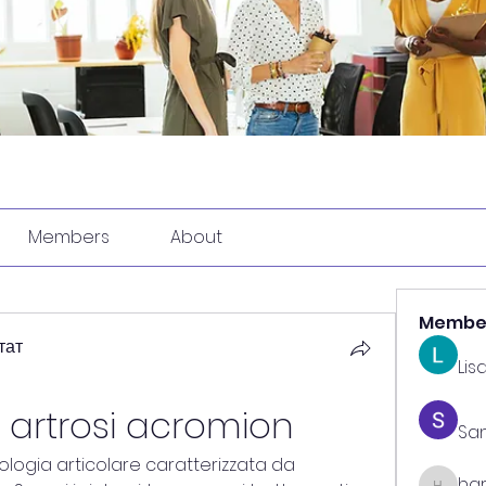
Members
About
Membe
тат
Lis
 artrosi acromion
Sa
ologia articolare caratterizzata da 
har