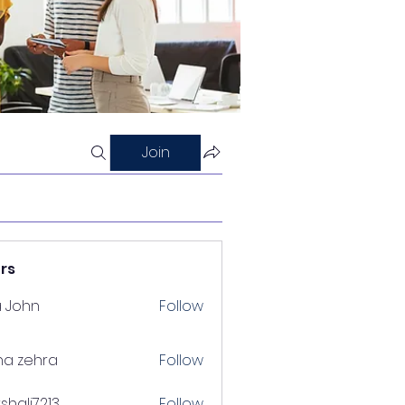
Join
rs
a John
Follow
na zehra
Follow
shalj7213
Follow