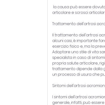
 la causa può essere dovuta a un uso ripetuto della spalla, rigidità 
articolare e scrosci articolari
Trattamento dell'artrosi ac
Il trattamento dell'artrosi ac
alcuni casi, è importante far
esercizio fisico e, ma la pre
Adoptare uno stile di vita s
specialista in caso di sinto
propria salute articolare., rigid
trattamento dipende dalla gra
un processo di usura che può 
Sintomi dell'artrosi acromion
I sintomi dell'artrosi acrom
generale, infatti, può essere