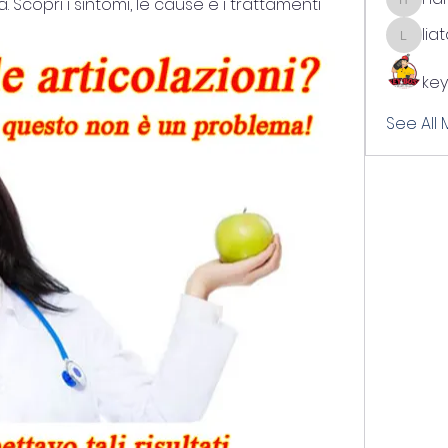
 Scopri i sintomi, le cause e i trattamenti 
harshal
lia
liatabc
key
See All