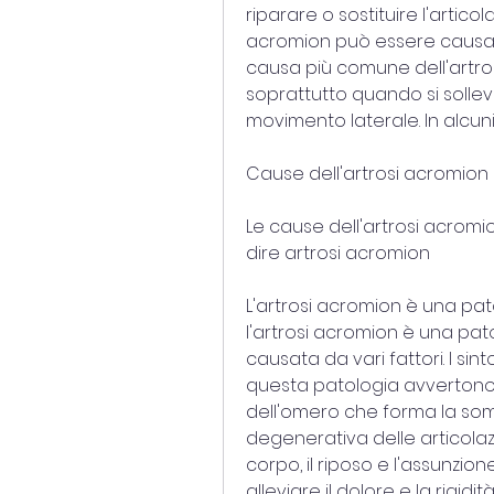
riparare o sostituire l'articol
acromion può essere causata d
causa più comune dell'artros
soprattutto quando si solleva 
movimento laterale. In alcuni
Cause dell'artrosi acromion
Le cause dell'artrosi acromio
dire artrosi acromion
L'artrosi acromion è una patol
l'artrosi acromion è una pat
causata da vari fattori. I sint
questa patologia avvertono d
dell'omero che forma la sommi
degenerativa delle articolazi
corpo, il riposo e l'assunzio
alleviare il dolore e la rigidità