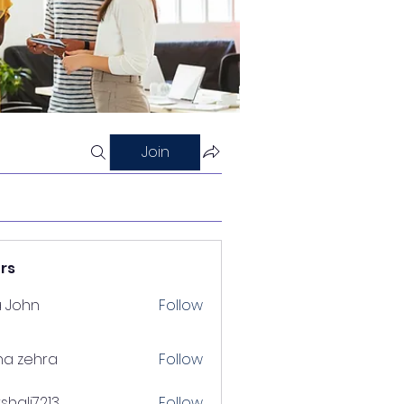
Join
rs
a John
Follow
na zehra
Follow
shalj7213
Follow