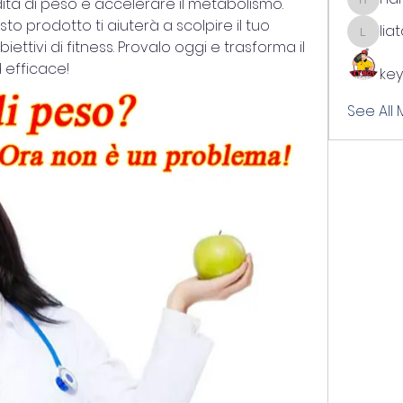
ita di peso e accelerare il metabolismo. 
harshal
to prodotto ti aiuterà a scolpire il tuo 
lia
liatabc
ettivi di fitness. Provalo oggi e trasforma il 
 efficace!
key
See All