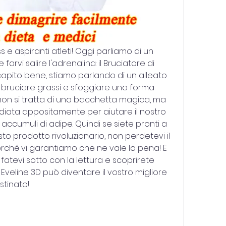
s e aspiranti atleti! Oggi parliamo di un 
vi salire l'adrenalina: il Bruciatore di 
capito bene, stiamo parlando di un alleato 
bruciare grassi e sfoggiare una forma 
 non si tratta di una bacchetta magica, ma 
iata appositamente per aiutare il nostro 
ccumuli di adipe. Quindi se siete pronti a 
esto prodotto rivoluzionario, non perdetevi il 
rché vi garantiamo che ne vale la pena! E 
fatevi sotto con la lettura e scoprirete 
Eveline 3D può diventare il vostro migliore 
stinato!