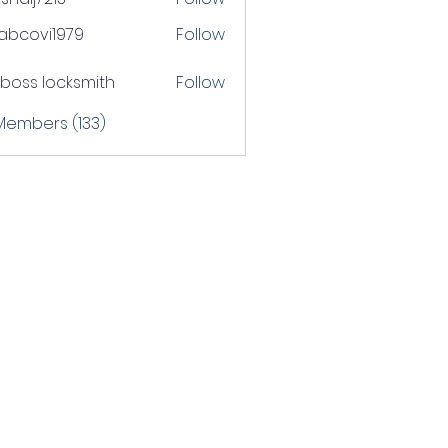
j7213
tabcovi1979
Follow
ovi1979
boss locksmith
Follow
 Members (133)