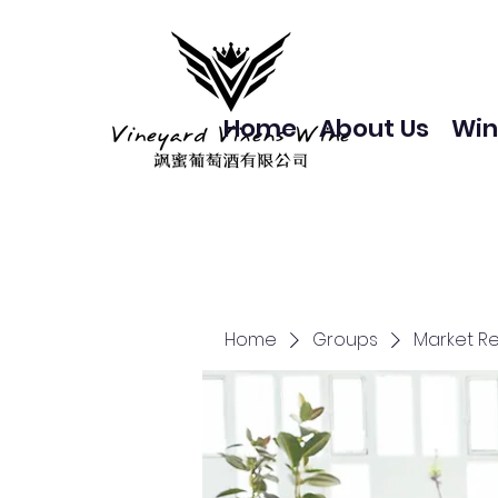
Home
About Us
Win
Home
Groups
Market R