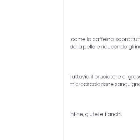
 come la caffeina, soprattutto nelle zone critiche, migliorando l'aspetto 
della pelle e riducendo gli ine
Tuttavia, il bruciatore di gras
microcircolazione sanguigna, 
Infine, glutei e fianchi.