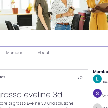
Members
About
Membe
тат
Lis
grasso eveline 3d
Sa
tore di grasso Eveline 3D: una soluzione 
har