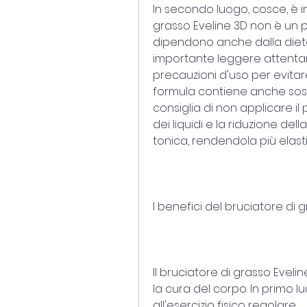
In secondo luogo, cosce, è i
grasso Eveline 3D non è un pr
dipendono anche dalla dieta e 
importante leggere attentamen
precauzioni d'uso per evitare 
formula contiene anche sosta
consiglia di non applicare il
dei liquidi e la riduzione della
tonica, rendendola più elasti
I benefici del bruciatore di 
Il bruciatore di grasso Evelin
la cura del corpo. In primo l
all'esercizio fisico regolare.