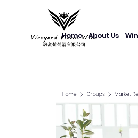
Home
About Us
Win
Home
Groups
Market R