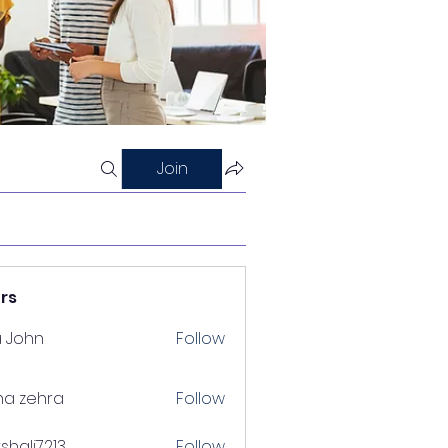
Join
rs
a John
Follow
na zehra
Follow
shalj7213
Follow