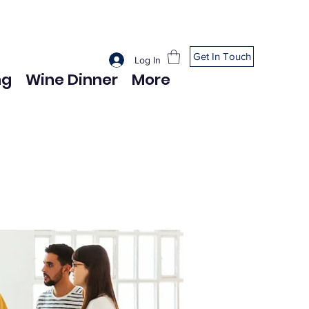
Get In Touch
Log In
ng
Wine Dinner
More