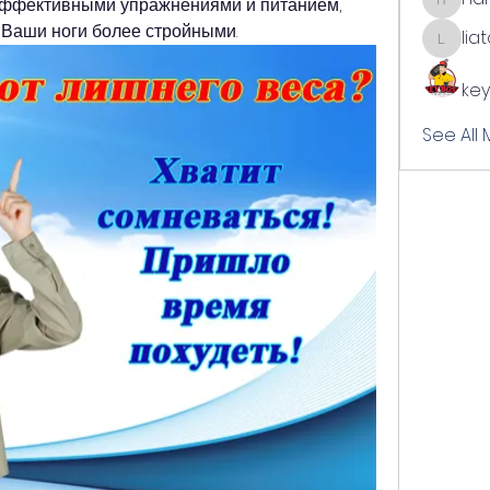
 эффективными упражнениями и питанием, 
harshal
 Ваши ноги более стройными.
lia
liatabc
key
See All