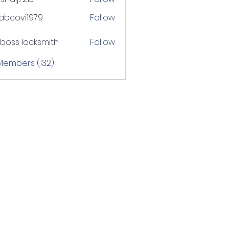
j7213
tabcovi1979
Follow
ovi1979
boss locksmith
Follow
 Members (132)