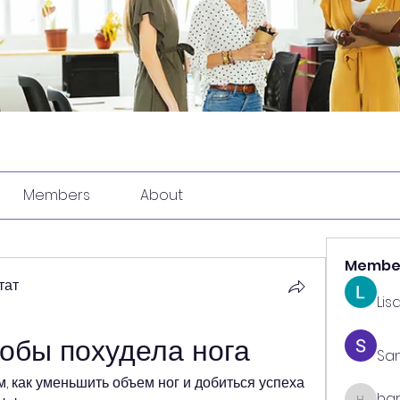
Members
About
Membe
тат
Lis
тобы похудела нога
Sa
, как уменьшить объем ног и добиться успеха 
har