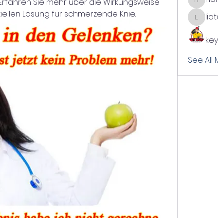
Erfahren Sie mehr über die Wirkungsweise 
harshal
ellen Lösung für schmerzende Knie.
lia
liatabc
key
See All