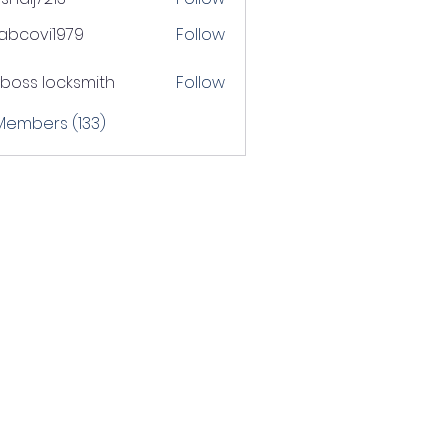
j7213
tabcovi1979
Follow
ovi1979
boss locksmith
Follow
 Members (133)