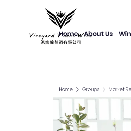
Home
About Us
Win
Home
Groups
Market R