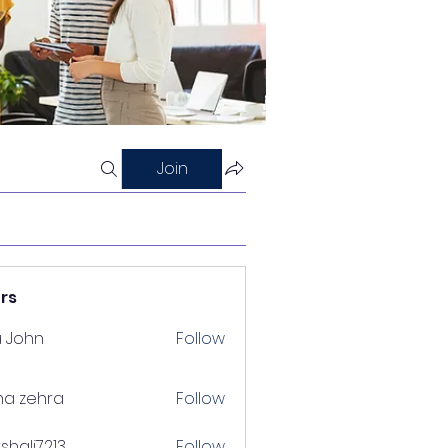
Join
rs
a John
Follow
na zehra
Follow
shalj7213
Follow