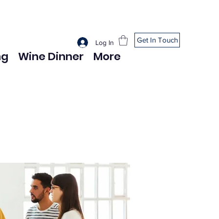
Get In Touch
Log In
ng
Wine Dinner
More