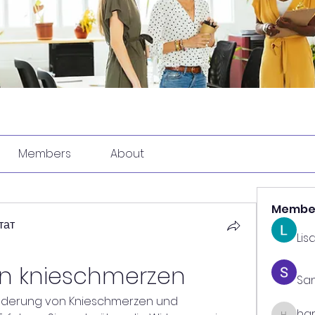
Members
About
Membe
тат
Lis
en knieschmerzen
Sa
Linderung von Knieschmerzen und 
har