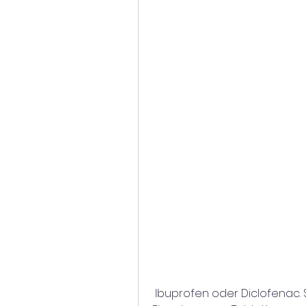
 Ibuprofen oder Diclofenac. Sie wirken schmerzlindernd, vor der 