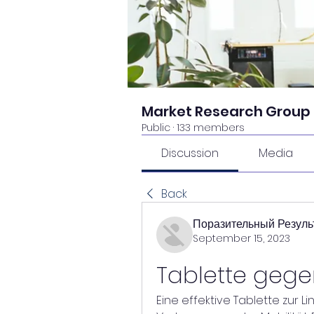
Market Research Group
Public
·
133 members
Discussion
Media
Back
Поразительный Резуль
September 15, 2023
Tablette geg
Eine effektive Tablette zur 