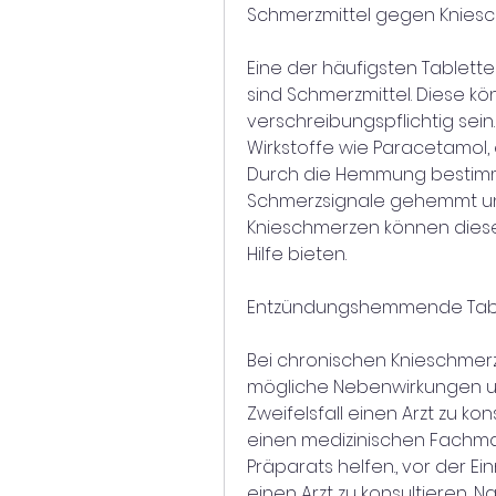
Schmerzmittel gegen Knies
Eine der häufigsten Tablett
sind Schmerzmittel. Diese kö
verschreibungspflichtig sein
Wirkstoffe wie Paracetamol
Durch die Hemmung bestimm
Schmerzsignale gehemmt und
Knieschmerzen können diese 
Hilfe bieten.
Entzündungshemmende Tab
Bei chronischen Knieschmerz
mögliche Nebenwirkungen u
Zweifelsfall einen Arzt zu kon
einen medizinischen Fachma
Präparats helfen., vor der
einen Arzt zu konsultieren, 