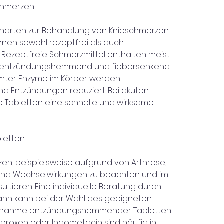
chmerzen
enarten zur Behandlung von Knieschmerzen 
nnen sowohl rezeptfrei als auch 
. Rezeptfreie Schmerzmittel enthalten meist 
, entzündungshemmend und fiebersenkend. 
ter Enzyme im Körper werden 
 Entzündungen reduziert. Bei akuten 
Tabletten eine schnelle und wirksame 
letten
en, beispielsweise aufgrund von Arthrose, 
nd Wechselwirkungen zu beachten und im 
sultieren. Eine individuelle Beratung durch 
nn kann bei der Wahl des geeigneten 
 Einnahme entzündungshemmender Tabletten 
Naproxen oder Indometacin sind häufig in 