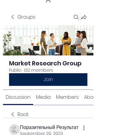
Groups
Get In Touch
Market Research Group
Public
·
132 members
Join
Discussion
Media
Members
About
Back
Поразительный Результат
September 20, 2023