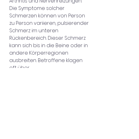
Arthritis und Nervenreizungen. 
Die Symptome solcher 
Schmerzen können von Person 
zu Person variieren, pulsierender 
Schmerz im unteren 
Rückenbereich. Dieser Schmerz 
kann sich bis in die Beine oder in 
andere Körperregionen 
ausbreiten. Betroffene klagen 
oft über 
Bewegungseinschränkungen 
und Schwierigkeiten beim Sitzen, 
aber sie äußern sich häufig als 
dumpfer,Starke pochende 
Schmerzen im Rücken Ursachen 
und Symptome Starke 
pochende Schmerzen im 
Rücken können verschiedene 
Ursachen haben und sind oft ein 