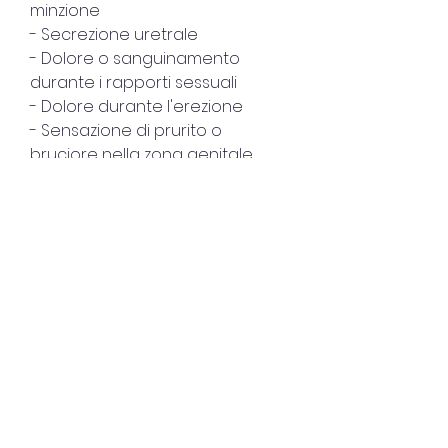
minzione
- Secrezione uretrale
- Dolore o sanguinamento 
durante i rapporti sessuali
- Dolore durante l'erezione
- Sensazione di prurito o 
bruciore nella zona genitale
- Gonfiore o arrossamento 
nell'area genitale
Cura dell'uretrite dolore 
erezione
La cura dell'uretrite dolore 
erezione dipende dalle sue 
cause. In caso di infezioni 
batteriche, bisogna seguire 
sempre le regole igieniche e 
praticare il sesso sicuro per 