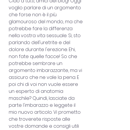
Ciao a tutti, amici del blog! Oggi 
voglio parlare di un argomento 
che forse non è il più 
glamouroso del mondo, ma che 
potrebbe fare la differenza 
nella vostra vita sessuale. Sì, sto 
parlando dell'uretrite e del 
dolore durante l'erezione. Ehi, 
non fate quelle facce! So che 
potrebbe sembrare un 
argomento imbarazzante, ma vi 
assicuro che ne vale la pena. E 
poi chi di voi non vuole essere 
un esperto di anatomia 
maschile? Quindi, lasciate da 
parte l'imbarazzo e leggete il 
mio nuovo articolo. Vi prometto 
che troverete risposte alle 
vostre domande e consigli utili 