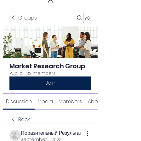
Groups
Get In Touch
Market Research Group
Public
·
132 members
Join
Discussion
Media
Members
About
Back
Поразительный Результат
September 1, 2023