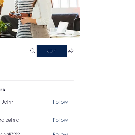
Join
rs
a John
Follow
na zehra
Follow
shalj7213
Follow