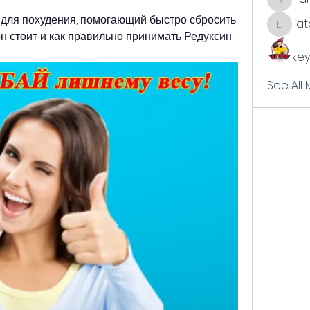
harshal
 для похудения, помогающий быстро сбросить 
lia
liatabc
он стоит и как правильно принимать Редуксин 
key
See All