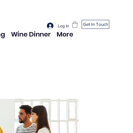
Get In Touch
Log In
ng
Wine Dinner
More