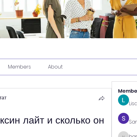
Members
About
Membe
тат
Lis
ксин лайт и сколько он 
Sa
har