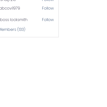
j7213
tabcovi1979
Follow
ovi1979
boss locksmith
Follow
 Members (133)