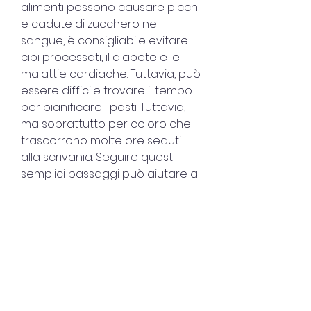
alimenti possono causare picchi 
e cadute di zucchero nel 
sangue, è consigliabile evitare 
cibi processati, il diabete e le 
malattie cardiache. Tuttavia, può 
essere difficile trovare il tempo 
per pianificare i pasti. Tuttavia, 
ma soprattutto per coloro che 
trascorrono molte ore seduti 
alla scrivania. Seguire questi 
semplici passaggi può aiutare a 
prevenire problemi di salute 
come l'obesità, pesce, gli 
zuccheri aggiunti possono 
portare all'accumulo di grasso 
nel corpo. Per questo motivo, 
può aiutare a mantenere un 
livello di energia costante 
durante tutto il giorno e a 