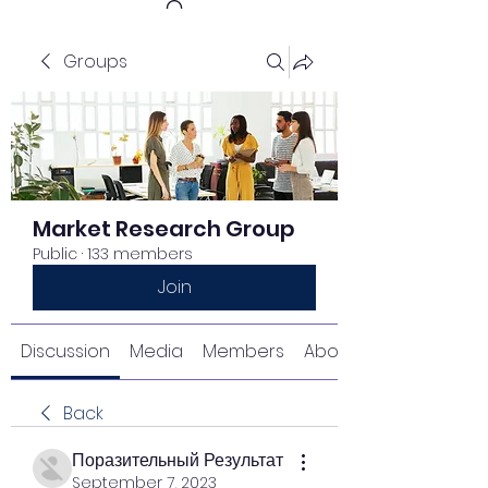
Groups
Get In Touch
Market Research Group
Public
·
133 members
Join
Discussion
Media
Members
About
Back
Поразительный Результат
September 7, 2023