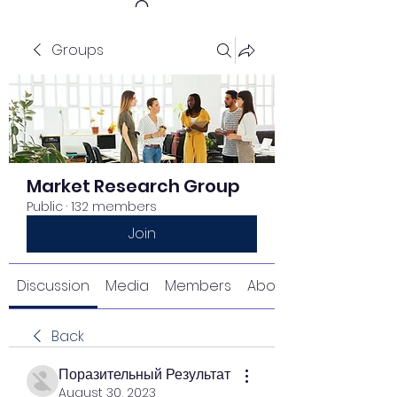
Groups
Get In Touch
Market Research Group
Public
·
132 members
Join
Discussion
Media
Members
About
Back
Поразительный Результат
August 30, 2023