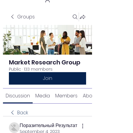
Groups
Get In Touch
Market Research Group
Public
·
133 members
Join
Discussion
Media
Members
About
Back
Поразительный Результат
September 4, 2023