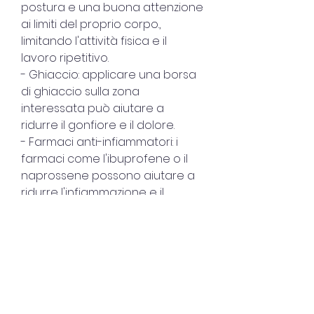
postura e una buona attenzione 
ai limiti del proprio corpo., 
limitando l'attività fisica e il 
lavoro ripetitivo.
- Ghiaccio: applicare una borsa 
di ghiaccio sulla zona 
interessata può aiutare a 
ridurre il gonfiore e il dolore.
- Farmaci anti-infiammatori: i 
farmaci come l'ibuprofene o il 
naprossene possono aiutare a 
ridurre l'infiammazione e il 
dolore.
- Fisioterapia: un fisioterapista 
può aiutare a ripristinare la 
flessibilità e la forza dei muscoli 
e dei tendini interessati 
attraverso esercizi specifici.
- Chirurgia: nei casi più gravi, che 