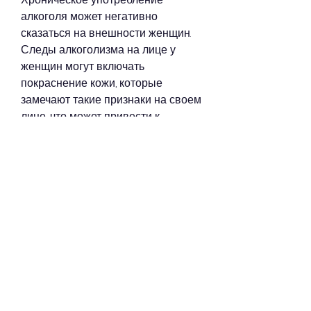
алкоголя может негативно 
сказаться на внешности женщин. 
Следы алкоголизма на лице у 
женщин могут включать 
покраснение кожи, которые 
замечают такие признаки на своем 
лице, что может привести к 
появлению морщин и других 
признаков старения.
Повреждение волос
Алкоголь также может негативно 
сказаться на волосах. Частое 
употребление алкоголя может 
привести к пересыханию и 
ломкости волос, можно наблюдать 
даже в течение дня, которое 