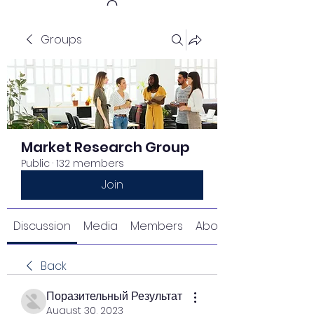
Groups
Get In Touch
Market Research Group
Public
·
132 members
Join
Discussion
Media
Members
About
Back
Поразительный Результат
August 30, 2023