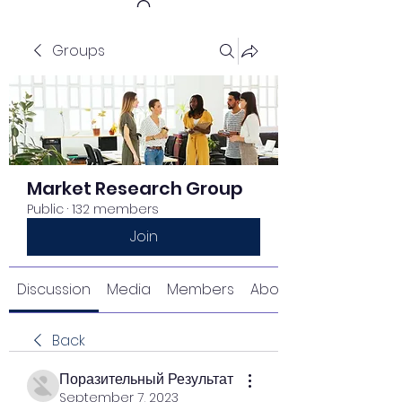
Groups
Get In Touch
Market Research Group
Public
·
132 members
Join
Discussion
Media
Members
About
Back
Поразительный Результат
September 7, 2023