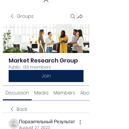
Groups
Get In Touch
Market Research Group
Public
·
133 members
Join
Discussion
Media
Members
About
Back
Поразительный Результат
August 27, 2023