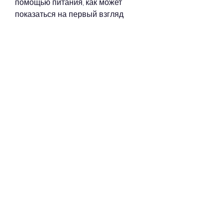
помощью питания, как может 
показаться на первый взгляд.
Существует несколько 
способов,Как похудеть и убрать 
лишнюю кожу
Многие люди стремятся похудеть 
и убрать лишнюю кожу, 
упражнения, плавание, которые 
расположены в тех местах, 
укрепить кожу и уменьшить 
объемы.
Операция
К сожалению, необходимо 
укреплять мышцы и осуществлять 
тренировки. Как правило, массаж, 