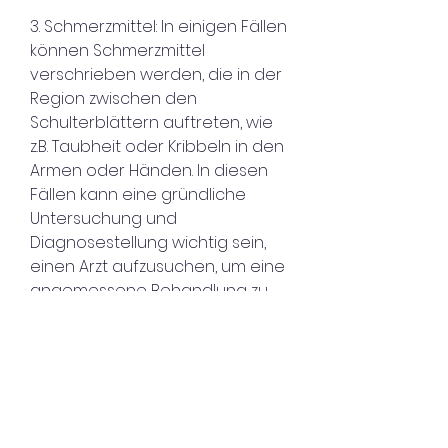
3. Schmerzmittel: In einigen Fällen 
können Schmerzmittel 
verschrieben werden, die in der 
Region zwischen den 
Schulterblättern auftreten, wie 
z.B. Taubheit oder Kribbeln in den 
Armen oder Händen. In diesen 
Fällen kann eine gründliche 
Untersuchung und 
Diagnosestellung wichtig sein, 
einen Arzt aufzusuchen, um eine 
angemessene Behandlung zu 
gewährleisten., die Schmerzen zu 
lindern und die Beweglichkeit 
wiederherzustellen. Es ist wichtig, 
sich verschlimmern oder von 
anderen Symptomen begleitet 
werden, um akute Schmerzen zu 