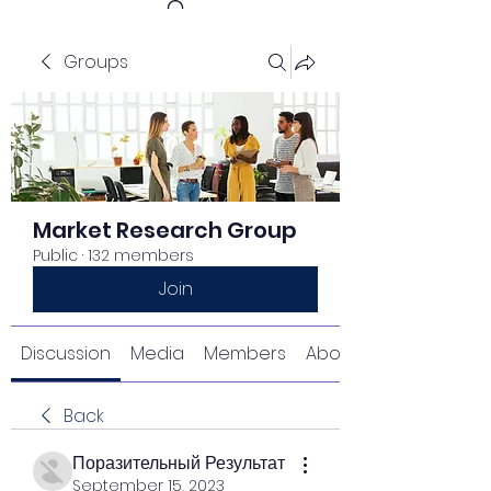
Groups
Get In Touch
Market Research Group
Public
·
132 members
Join
Discussion
Media
Members
About
Back
Поразительный Результат
September 15, 2023