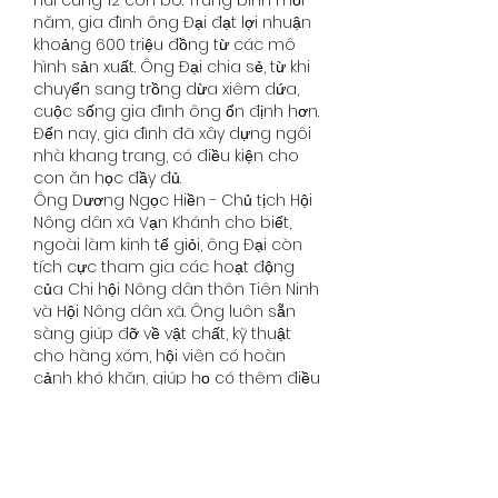
năm, gia đình ông Đại đạt lợi nhuận 
khoảng 600 triệu đồng từ các mô 
hình sản xuất. Ông Đại chia sẻ, từ khi 
chuyển sang trồng dừa xiêm dứa, 
cuộc sống gia đình ông ổn định hơn. 
Đến nay, gia đình đã xây dựng ngôi 
nhà khang trang, có điều kiện cho 
con ăn học đầy đủ.
Ông Dương Ngọc Hiền - Chủ tịch Hội 
Nông dân xã Vạn Khánh cho biết, 
ngoài làm kinh tế giỏi, ông Đại còn 
tích cực tham gia các hoạt động 
của Chi hội Nông dân thôn Tiên Ninh 
và Hội Nông dân xã. Ông luôn sẵn 
sàng giúp đỡ về vật chất, kỹ thuật 
cho hàng xóm, hội viên có hoàn 
cảnh khó khăn, giúp họ có thêm điều 
kiện phát triển kinh tế và tích cực 
tham gia công tác từ thiện, nhân 
đạo tại địa phương. Năm 2020 và 
2021, nông dân Nguyễn Văn Đại được 
công nhận là nông dân sản xuất, 