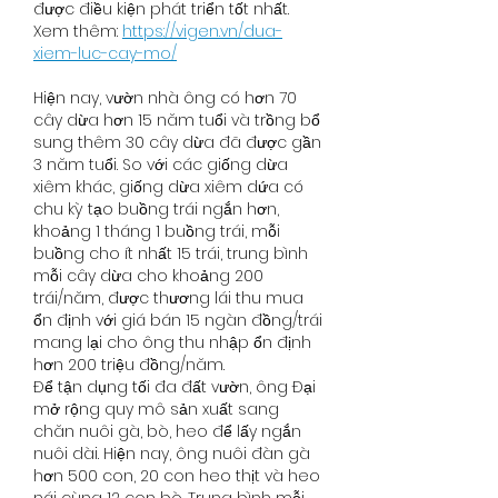
được điều kiện phát triển tốt nhất.
Xem thêm: 
https://vigen.vn/dua-
xiem-luc-cay-mo/
Hiện nay, vườn nhà ông có hơn 70 
cây dừa hơn 15 năm tuổi và trồng bổ 
sung thêm 30 cây dừa đã được gần 
3 năm tuổi. So với các giống dừa 
xiêm khác, giống dừa xiêm dứa có 
chu kỳ tạo buồng trái ngắn hơn, 
khoảng 1 tháng 1 buồng trái, mỗi 
buồng cho ít nhất 15 trái, trung bình 
mỗi cây dừa cho khoảng 200 
trái/năm, được thương lái thu mua 
ổn định với giá bán 15 ngàn đồng/trái 
mang lại cho ông thu nhập ổn định 
hơn 200 triệu đồng/năm.
Để tận dụng tối đa đất vườn, ông Đại 
mở rộng quy mô sản xuất sang 
chăn nuôi gà, bò, heo để lấy ngắn 
nuôi dài. Hiện nay, ông nuôi đàn gà 
hơn 500 con, 20 con heo thịt và heo 
nái cùng 12 con bò. Trung bình mỗi 