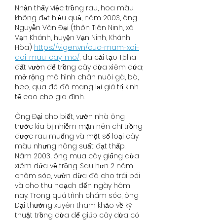
Nhận thấy việc trồng rau, hoa màu 
không đạt hiệu quả, năm 2003, ông 
Nguyễn Văn Đại (thôn Tiên Ninh, xã 
Vạn Khánh, huyện Vạn Ninh, Khánh 
Hòa) 
https://vigen.vn/cuc-mam-xoi-
doi-mau-cay-mo/
, đã cải tạo 1,5ha 
đất vườn để trồng cây dừa xiêm dứa; 
mở rộng mô hình chăn nuôi gà, bò, 
heo, qua đó đã mang lại giá trị kinh 
tế cao cho gia đình.
Ông Đại cho biết, vườn nhà ông 
trước kia bị nhiễm mặn nên chỉ trồng 
được rau muống và một số loại cây 
màu nhưng năng suất đạt thấp. 
Năm 2003, ông mua cây giống dừa 
xiêm dứa về trồng. Sau hơn 2 năm 
chăm sóc, vườn dừa đã cho trái bói 
và cho thu hoạch đến ngày hôm 
nay. Trong quá trình chăm sóc, ông 
Đại thường xuyên tham khảo về kỹ 
thuật trồng dừa để giúp cây dừa có 