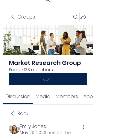
Groups
Get In Touch
Market Research Group
Public
·
133 members
Join
Discussion
Media
Members
About
Back
Emily Jones
May 29, 2026
·
joined the