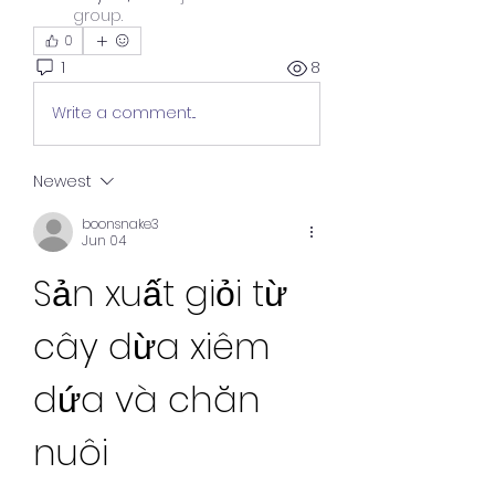
group.
0
1
8
Write a comment...
Newest
boonsnake3
Jun 04
Sản xuất giỏi từ 
cây dừa xiêm 
dứa và chăn 
nuôi